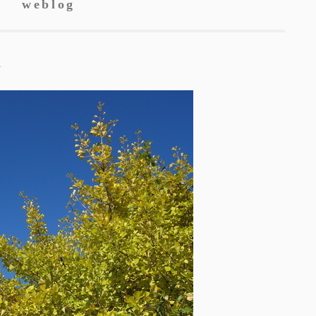
weblog
ウ