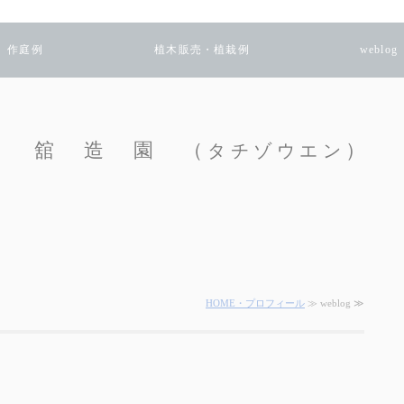
作庭例
植木販売・植栽例
weblog
舘 造 園 （
）
タチゾウエン
HOME・プロフィール
≫ weblog ≫