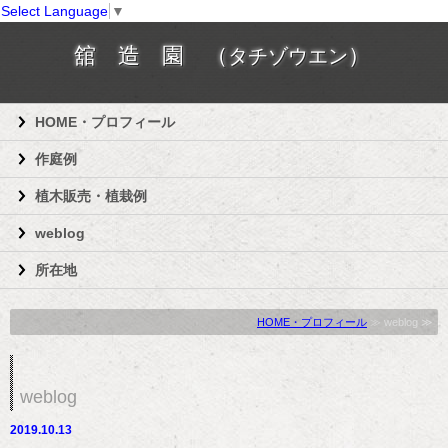
Select Language
▼
舘 造 園 （
）
タチゾウエン
HOME・プロフィール
作庭例
植木販売・植栽例
weblog
所在地
HOME・プロフィール
≫ weblog ≫
weblog
2019.10.13