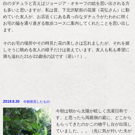
白のダチュラと言えばジョージア・オキーフの絵を思い出される方
も多いと思いますが、私は昔、下北沢駅前の花屋（花弘さん）に勤
めていた友人が、お店近くにある真っ白なダチュラがたわわに咲く
お宅の脇を通り過ぎる散歩コースに案内してくれたことを思い出し
ます。
そのお宅の場所やその時見た花の美しさは忘れましたが、それを嬉
しそうに眺める友人の様子だけは覚えています。友人も私も希望に
満ち溢れた21か22歳頃の話です（若い！）。
2019.9.30
今朝発見したもの
今朝は朝から太陽が眩しく洗濯日和で
す、と思ったら両親側の庭に、どこから
もらってきたのかこの物干し台が出現し
ていました。。。（先に気が付いた夫が