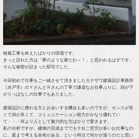
植栽工事を終えたばかりの現場です。
きっと訪れた方は「夢のような家だわ～！」と思われるはずです。
そんな秘密が詰まった邸宅でした。
今回初めて仕事をご一緒させて頂きましたカナザワ建築設計事務所
（水戸市）のＹさんとＮさんの丁寧で謙虚なお仕事ぶりに、頭が下
がりっぱなしの仕事でもありました。
建築設計に携わる方とお会いする機会も多いのですが、センスが良
くて頭が良くて、コミュニケーション能力がかなり優れてい
て・・・何より人として魅力的な方ばかりで驚きます。
私の分析ですが、建物の完成まででも十分ご苦労が多いお仕事なの
に、庭まで考える余裕がある、という時点で何かが違うのだと思い