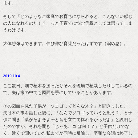
ます。
そして「どのようなご家庭でお育ちになられると、こんないい感じ
の人になれるのだ！？」っと子育てに悩む母親としては思ってしま
うわけです。
大体想像はできます。伸び伸び育児だったはずです（溜め息）。
2019.10.4
ここ数日、畑で植木を掘ったりそれを現場で植栽したりしているの
で、夫は家の中でも図面を手にしていることがあります。
その図面を見た子供が「ソヨゴってどんな木？」と聞きました。
夫は木の事を話した後に、「なんでソヨゴっていうと思う？」と子
供に聞き「葉がそよそよ〜と音を立てて揺れるからだよ」と説明し
たのですが、それを聞き「じゃあ、ゴ は何！？」と子供だけでな
く、近くで聞いていた私までが同時に反論し、平和な会話は終了し