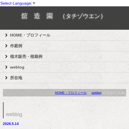
Select Language
▼
舘 造 園 （
）
タチゾウエン
HOME・プロフィール
作庭例
植木販売・植栽例
weblog
所在地
HOME・プロフィール
≫
weblog
≫ 2026.5.14 ≫
weblog
2026.5.14