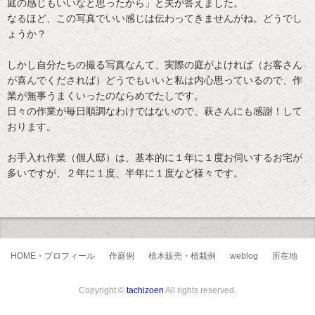
庭の感じもいいなと思ったから」と夫が答えました。
なるほど、この写真でいい感じは伝わってきませんがね。どうでし
ょうか？
しかし自分たちの撮る写真なんて、実際の庭がよければ（お客さん
が喜んでくだされば）どうでもいいと私は内心思っているので、作
業が無事うまくいったのならめでたしです。
日々の作業が毎日順調なわけではないので、萩さんにも感謝！して
おります。
お手入れ作業（個人邸）は、基本的に１年に１度お伺いするお宅が
多いですが、２年に１度、半年に１度など様々です。
HOME・プロフィール
作庭例
植木販売・植栽例
weblog
所在地
Copyright ©
tachizoen
All rights reserved.